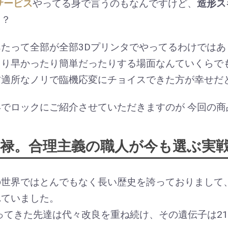
サービス
やってる身で言うのもなんですけど、
造形ス
よ？
たって全部が全部3Dプリンタでやってるわけではあ
たり早かったり簡単だったりする場面なんていくらで
材適所なノリで臨機応変にチョイスできた方が幸せだ
でロックにご紹介させていただきますのが 今回の商品
の貫禄。合理主義の職人が今も選ぶ実
の世界ではとんでもなく長い歴史を誇っておりまして
れていました。
わってきた先達は代々改良を重ね続け、その遺伝子は2