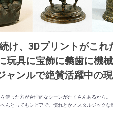
お買い物を続ける
カートへ進む
れ続け、3Dプリントがこ
に玩具に宝飾に義歯に機械
ジャンルで絶賛活躍中の
れを使った方が合理的なシーンがたくさんあるから。
のへんとってもシビアで、慣れとかノスタルジックな