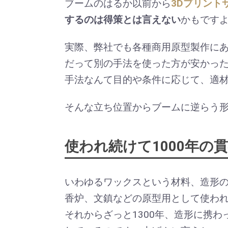
ブームのはるか以前から
3Dプリント
するのは得策とは言えない
かもです
実際、弊社でも各種商用原型製作にあ
だって別の手法を使った方が安かっ
手法なんて目的や条件に応じて、適
そんな立ち位置からブームに逆らう形
使われ続けて1000年
いわゆるワックスという材料、造形
香炉、文鎮などの原型用として使わ
それからざっと1300年、造形に携