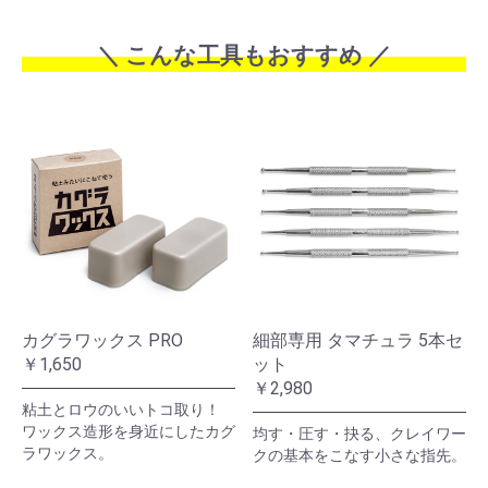
カグラワックス PRO
細部専用 タマチュラ 5本セ
￥1,650
ット
￥2,980
粘土とロウのいいトコ取り！
ワックス造形を身近にしたカグ
均す・圧す・抉る、クレイワー
ラワックス。
クの基本をこなす小さな指先。