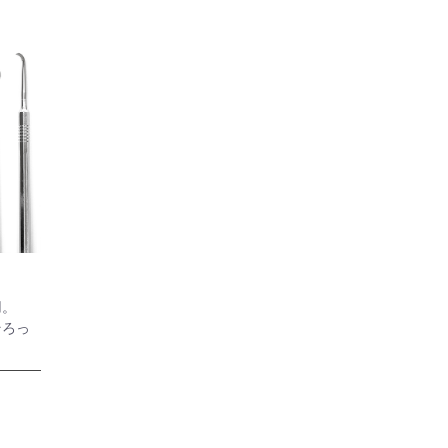
用。
そろっ